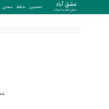
عشق آباد
نخستین
حافظ
سعدی
دنیای شعر و ادبیات
شه 