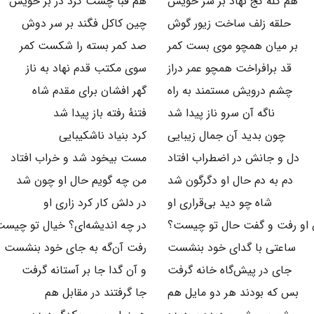
هم کله کج نهاد بر سر خویش
هم قبا چست کرد در بر خویش
حلقه زلف ساخت زیور گوش
چین کاکل فگند بر سر دوش
بر میان همچو موی بست کمر
صد کمر بسته را شکست کمر
قد برافراخت همچو عمر دراز
سوی مکتب قدم نهاد به ناز
چشم درویش مستمند به راه
گهر افشان برای مقدم شاه
ناگه آن سرو ناز پیدا شد
فتنهٔ رفته باز پیدا شد
چون بدید آن جمال زیبایی
کرد بنیاد ناشکیبایی
دل و جانش در اضطراب افتاد
مست بیخود شد و خراب افتاد
دم به دم حال او دگرگون شد
من چه گویم حال او چون شد
شاه چو دید بی‌قراری او
در دلش کار کرد زاری او
او رفت و گفت حال تو چیست؟
در چه اندیشه‌ای؟ خیال تو چیس
ساعتی با گدای خود بنشست
رفت آن‌گه به جای خود بنشست
جای در پیش‌گاه خانه گرفت
و آن گدا جا بر آستانه گرفت
بس که بودند هر دو مایل هم
جا گرفتند در مقابل هم