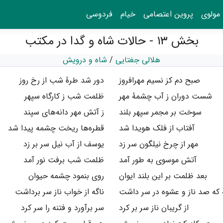
مولوی
پروین اعتصامی
خیام
فردوسی
بخش ۱۳ - حالات شاه و گدا در مکتب
هلالی جغتایی
/
شاه و درویش
صبح دم کز نسیم مهرافروز
دور شد طرهٔ شب از رخ روز
شست دوران ز آب چشمهٔ مهر
ظلمت شب ز کارگاه سپهر
سوخت بر مجمر سپهر بلند
ز آتش مهر دانه‌های سپند
آفتاب از فلک هویدا شد
قطره‌ها ریخت چشمه پیدا شد
مهر از چرخ نیلگون سر زد
یوسف از آب نیل سر بر زد
آتش موسوی به طور آمد
ظلمت شب برفت نور آمد
بعد ظلمت بر این بلند ایوان
روی بنمود چشمه حیوان
که صد ناز و عشوه در سر داشت
ناگه از خواب ناز سر برداشت
از گریبان ناز سر بر کرد
سر برآورد و فتنه را سر کرد