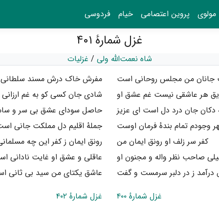
مولوی
پروین اعتصامی
خیام
فردوسی
غزل شمارهٔ ۴۰۱
شاه نعمت‌الله ولی
/
غزلیات
جانان من مجلس روحانی است
مفرش خاک درش مسند سلطانی
یق هر عاشقی نیست غم عشق او
شادی جان کسی کو به غم ارزانی
ٔ دکان جان درد دل است ای عزیز
حاصل سودای عشق بی سر و سام
ر وجودم تمام بندهٔ فرمان اوست
جملهٔ اقلیم دل مملکت جانی اس
کفر سر زلف او رونق ایمان من
رونق ایمان ز کفر این چه مسلمان
یلی صاحب نظر واله و مجنون او
عاقلی و عشق او غایت نادانی ا
درآمد ز در دلبر سرمست و گفت
عاشق یکتای من سید بی ثانی ا
غزل شمارهٔ ۴۰۰
غزل شمارهٔ ۴۰۲