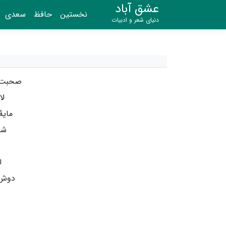
عشق آباد
نخستین
حافظ
سعدی
دنیای شعر و ادبیات
صحبت 
لا
مایه
شه
ل
دوش 