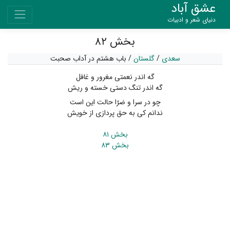
عشق آباد
دنیای شعر و ادبیات
بخش ۸۲
سعدی
/
گلستان
/
باب هشتم در آداب صحبت
گه اندر نعمتی مغرور و غافل
گه اندر تنگ دستی خسته و ریش
چو در سرا و ضرّا حالت این است
ندانم کی به حق پردازی از خویش
بخش ۸۱
بخش ۸۳