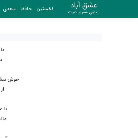
عشق آباد
نخستین
حافظ
سعدی
دنیای شعر و ادبیات
دا
د
خوش نقش 
از
با ع
مائ