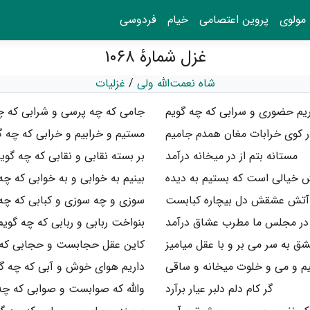
مولوی
پروین اعتصامی
خیام
فردوسی
غزل شمارهٔ ۱۰۶۸
شاه نعمت‌الله ولی
/
غزلیات
ریم حضوری و سرابی که چه گویم
جامی که چه پرسی و شرابی که چ
ر کوی خرابات مغان همدم جامیم
مستیم و خرابیم و خرابی که چه گ
مستانه بتم از در میخانه درآمد
بر بسته نقابی و نقابی که چه گوی
خیالی است که بستیم به دیده
بینیم به خوابی و به خوابی که چه
 آتش عشقش دل بیچاره کبابست
سوزی و چه سوزی و کبابی که چه 
در مجلس ما مطرب عشاق درآمد
بنواخت ربابی و ربابی که چه گویم
شق به سر می بر و با عقل میامیز
کاین عقل حجابست و حجابی که 
یم و می و خلوت میخانه و ساقی
داریم هوای خوش و آبی که چه گ
گر کام دلم دلبر عیار برآرد
والله که صوابست و صوابی که چه