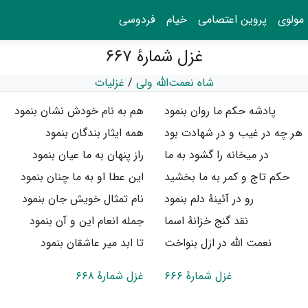
مولوی
پروین اعتصامی
خیام
فردوسی
غزل شمارهٔ ۶۶۷
شاه نعمت‌الله ولی
/
غزلیات
پادشه حکم ما روان بنمود
هم به نام خودش نشان بنمود
هر چه در غیب و در شهادت بود
همه ایثار بندگان بنمود
در میخانه را گشود به ما
راز پنهان به ما عیان بنمود
حکم تاج و کمر به ما بخشید
این عطا او به ما چنان بنمود
رو در آئینهٔ دلم بنمود
نام تمثال خویش جان بنمود
نقد گنج خزانهٔ اسما
جمله انعام این و آن بنمود
نعمت الله در ازل بنواخت
تا ابد میر عاشقان بنمود
غزل شمارهٔ ۶۶۶
غزل شمارهٔ ۶۶۸