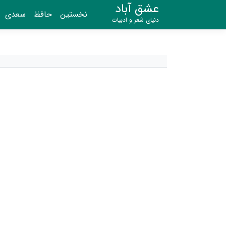
عشق آباد
نخستین
حافظ
سعدی
دنیای شعر و ادبیات