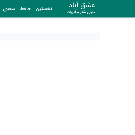
عشق آباد
نخستین
حافظ
سعدی
دنیای شعر و ادبیات