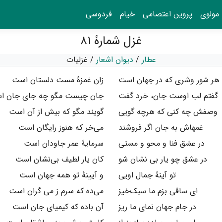
مولوی
پروین اعتصامی
خیام
فردوسی
غزل شمارهٔ ۸۱
عطار
/
دیوان اشعار
/
غزلیات
هر شور وشری که در جهان است
زان غمزهٔ مست دلستان است
گفتم لب اوست جان، خرد گفت
جان چیست مگو چه جای جان ا
وصفش چه کنی که هرچه گویی
گویند مگو که بیش از آن است
غمهاش به جان اگر فروشند
می‌خر که هنوز رایگان است
در عشق فنا و محو و مستی
سرمایهٔ عمر جاودان است
در عشق چو یار بی نشان شو
کان یار لطیف بی‌نشان است
تو آینهٔ جمال اویی
و آیینهٔ تو همه جهان است
ای ساقی بزم ما سبک‌خیز
می‌ده که سرم ز می گران است
در جام جهان نمای ما ریز
آن باده که کیمیای جان است