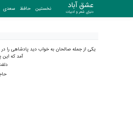
عشق آباد
نخستین
حافظ
سعدی
دنیای شعر و ادبیات
یکی از جمله صالحان به خواب دید پادشاهی را در
آمد که این 
دلقت
حاج