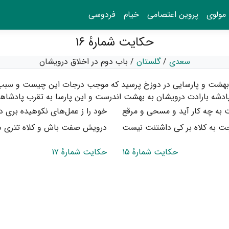
مولوی
پروین اعتصامی
خیام
فردوسی
حکایت شمارهٔ ۱۶
سعدی
/
گلستان
/
باب دوم در اخلاق درویشان
 بهشت و پارسایی در دوزخ پرسید که موجب درجات این چیست و سبب در
پادشه بارادت درویشان به بهشت اندرست و این پارسا به تقرب پادشاها
 به چه کار آید و مسحی و مرقع
خود را ز عمل‌های نکوهیده بری دا
ت به کلاه بر کی داشتنت نیست
درویش صفت باش و کلاه تتری دا
حکایت شمارهٔ ۱۵
حکایت شمارهٔ ۱۷