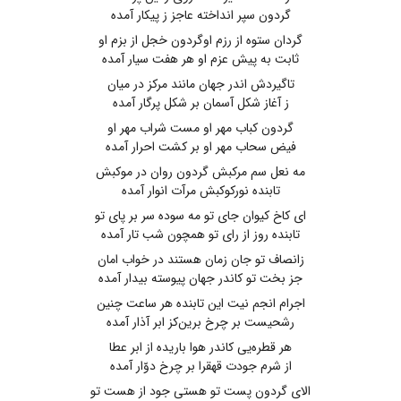
گردون سپر انداخته عاجز ز پیکار آمده
گردان ستوه از رزم اوگردون خجل از بزم او
ثابت به پیش عزم او هر هفت سیار آمده
تاگیردش اندر جهان مانند مرکز در میان
ز آغاز شکل آسمان بر شکل پرگار آمده
گردون‌ کباب مهر او مست شراب مهر او
فیض سحاب مهر او بر کشت احرار آمده
مه نعل سم مرکبش ‌گردون روان در موکبش
تابنده نورکوکبش مرآت انوار آمده
ای‌ کاخ‌ کیوان جای تو مه سوده سر بر پای تو
تابنده روز از رای تو همچون شب تار آمده
زانصاف تو جان زمان هستند در خواب امان
جز بخت تو کاندر جهان پیوسته بیدار آمده
اجرام انجم نیت این تابنده هر ساعت چنین
رشحیست بر چرخ برین‌کز ابر آذار آمده
هر قطره‌یی کاندر هوا باریده از ابر عطا
از شرم جودت قهقرا بر چرخ دوّار آمده
الای گردون پست تو هستی جود از هست تو