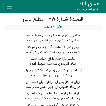
عشق آباد
دنیای شعر و ادبیات
قصیدهٔ شمارهٔ ۳۱۹ - مطلع ثانی
قاآنی
/
قصاید
جشنی ز نوروز عجم‌ کاراستش جمشید جم
جشنی که با کون و علم شاه جهاندار آمده
یعنی شجاع‌السلطنه آنکو ز قلب و میمنه
همرزم صد تن یک‌تنه در دشت پیکار آمده
اسکندر دارا خدم دارای اسکندر حشم
سالار افریدون علم سلم سپهدار آمده
از لطف ‌و قهرش ‌این ‌زمان ‌شد آشکارا در جهان
زان مرکز آب روان زین مرکز نار آمده
لرزان تن ‌کاووس ازو ترسان روان طوس ازو
در رزمگه ‌کاموس ازو چون نقش دیوار آمده
آرش ‌فکار از تیر او گرشاسب از شمشیر او
در حیطه ‌تسخیر او هفت و شش ‌و چار آمده
هرگه‌که شمشیر آخته روی زمین پرداخته