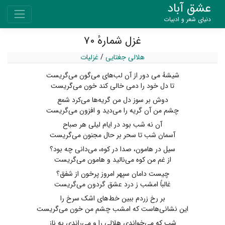
عشق آباد
دنیای شعر و ادبیات
غزل شمارهٔ ۷۰
هلالی جغتایی
/
غزلیات
شیشهٔ می دور از آن لب‌های می‌گون می‌گریست
تا دل خود را دمی خالی کند خون می‌گریست
دوش بر سوز دل من گریه‌ها می‌کرد شمع
چشم من آن گریه را می‌دید و افزون می‌گریست
آن نه شب بود در ایام لیلی هر صباح
آسمان شب تا سحر بر حال مجنون می‌گریست
سیل در هامون، صدا در کوه، می‌دانی چه بود؟
از غم من کوه می‌نالید و هامون می‌گریست
چیست دامان سپهر امروز پرخون از شفق؟
غالباً امشب ز درد عشق گردون می‌گریست
بر رخ زردم ببین خط‌های اشک سرخ را
این نشانی‌هاست که امشب چشم من خون می‌گریست
شب که می‌خواندی هلالی را و می‌راندی به ناز