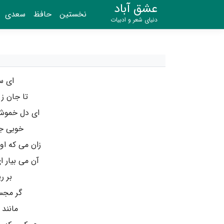
عشق آباد
نخستین
حافظ
سعدی
دنیای شعر و ادبیات
ای س
تا جان ز 
ای دل خموش ا
خوبی جم
زان می که او
آن می بیار 
بر ر
گر مجس
مانند 