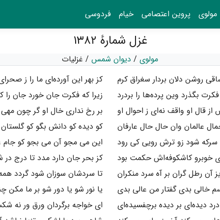
مولوی
پروین اعتصامی
خیام
فردوسی
غزل شمارهٔ ۱۳۸۲
مولوی
/
دیوان شمس
/
غزلیات
اقی روشن دلان بردار سغراق کرم
کز بهر این آورده‌ای ما را ز صحرا
فکرت بگذرد وین پرده‌ها را بردرد
زیرا که فکرت جان خورد جان را ک
ز قال او واقف نه‌ای ز احوال او
بر رخ نداری خال او گر چون مهی
ال عالمان وان حال حال عارفان
کو دیده کو دانش بگو کو گلستان 
 سرکه شود زو ترش رویی کی رود
این می مجو آن می بجو کو جام غ
ای خوبرو کاشکوفه‌اش حکمت بود
کز بحر جان دارد مدد تا درج در 
یز آن رطل گران بر آه سرد منکران
تا سردشان سوزان شود گردد همه 
م خالی بدی گفتار من عالی بدی
یا نور شو یا دور شو بر ما مکن چ
درد دیده‌ای بر دیده برچفسیده‌ای
ای خواجه برگردان ورق ور نه شک