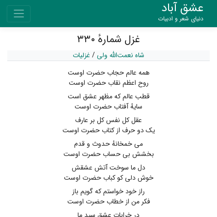
عشق آباد
دنیای شعر و ادبیات
غزل شمارهٔ ۳۳۰
شاه نعمت‌الله ولی
/
غزلیات
همه عالم حجاب حضرت اوست
روح اعظم نقاب حضرت اوست
قطب عالم که مظهر عشق است
سایهٔ آفتاب حضرت اوست
عقل کل نفس کل بر عارف
یک دو حرف از کتاب حضرت اوست
می خمخانهٔ حدوث و قدم
بخشش بی حساب حضرت اوست
دل ما سوخت آتش عشقش
خوش دلی کو کباب حضرت اوست
راز خود خواستم که گویم باز
فکر من از خطاب حضرت اوست
در خرابات عشق سید ما