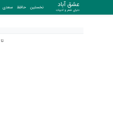
عشق آباد
نخستین
حافظ
سعدی
دنیای شعر و ادبیات
تا