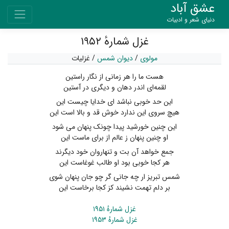
عشق آباد
دنیای شعر و ادبیات
غزل شمارهٔ ۱۹۵۲
مولوی
/
دیوان شمس
/
غزلیات
هست ما را هر زمانی از نگار راستین
لقمه‌ای اندر دهان و دیگری در آستین
این حد خوبی نباشد ای خدایا چیست این
هیچ سروی این ندارد خوش قد و بالا است این
این چنین خورشید پیدا چونک پنهان می شود
او چنین پنهان ز عالم از برای ماست این
جمع خواهد آن بت و تنهاروان خود دیگرند
هر کجا خوبی بود او طالب غوغاست این
شمس تبریز ار چه جانی گر چو جان پنهان شوی
بر دلم تهمت نشیند کز کجا برخاست این
غزل شمارهٔ ۱۹۵۱
غزل شمارهٔ ۱۹۵۳