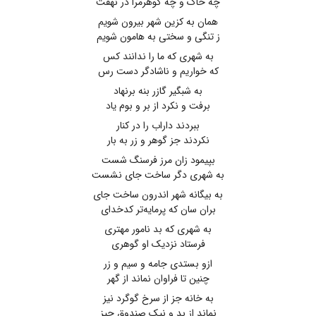
چه خاک و چه گوهرمرا در نهفت
همان به کزین شهر بیرون شویم
ز تنگی و سختی به هامون شویم
به شهری که ما را ندانند کس
که خواریم و ناشادگر دست رس
به شبگیر گازر بنه برنهاد
برفت و نکرد از بر و بوم یاد
ببردند داراب را در کنار
نکردند جز گوهر و زر به بار
بپیمود زان مرز فرسنگ شست
به شهری دگر ساخت جای نشست
به بیگانه شهر اندرون ساخت جای
بران سان که پرمایه‌تر کدخدای
به شهری که بد نامور مهتری
فرستاد نزدیک او گوهری
ازو بستدی جامه و سیم و زر
چنین تا فراوان نماند از گهر
به خانه جز از سرخ گوگرد نیز
نماند از بد و نیک صندوق چیز