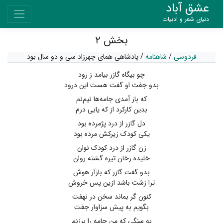
عشق آباد
دنیای شعر و ادبیات
بخش ۲
فردوسی
/
شاهنامه
/
پادشاهی همای چهرزاد سی و دو سال بود
چو بیگاه گازر بیامد ز رود
بدو جفت او گفت هست این درود
که باز آمدی جامه‌ها نیم‌نم
بدین کارکرد از که یابی درم
دل گازر از درد پژمرده بود
یکی کودک زیرکش مرده بود
زن گازر از درد کودک نوان
خلیده رخان تیره گشته روان
بدو گفت گازر که بازآر هوش
ترا زشت باشد ازین پس خروش
کنون گر بماند سخن در نهفت
بگویم به پیش سزاوار جفت
به سنگی که من جامه را برزنم