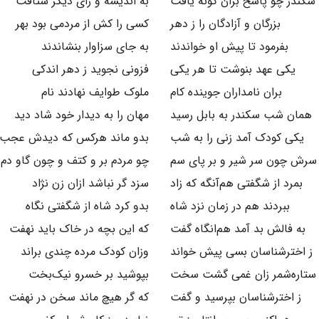
سکندر چو پاسخ بران گونه یافت
به اندیشه و رای دیگر شتافت
بزرگان و آزادگان را ز دهر
کسی را کش از مردمی بود بهر
بفرمود تا پیش او خواندند
به جای سزاوار بنشاندند
یکی عهد بنوشت تا هر یکی
فزونی نجوید ز دهر اندکی
بران نامداران جوینده کام
ملوک طوایف نهادند نام
همان شب سکندر به بابل رسید
مهان را به دیدار خود شاد دید
یکی کودک آمد زنی را به شب
بدو ماند هرکس که دیدش عجب
سرش چون سر شیر و بر پای سم
چو مردم بر و کتف و چون گاو دم
بمرد از شگفتی هم‌آنگه که زاد
سزد گر نباشد ازان زن نژاد
ببردند هم در زمان نزد شاه
بدو کرد شاه از شگفتی نگاه
به فالش بد آمد هم‌انگاه گفت
که این بچه در خاک باید نهفت
ز اخترشناسان بسی پیش خواند
وزان کودک مرده چندی براند
ستاره‌شمر زان غمی گشت سخت
بپوشید بر خسرو نیک‌بخت
ز اخترشناسان بپرسید و گفت
که گر هیچ ماند سخن در نهفت