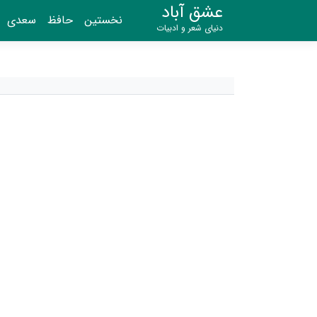
عشق آباد
نخستین
حافظ
سعدی
دنیای شعر و ادبیات