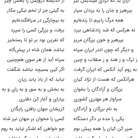
ازان بد که کردی میندیش نیز
از اندیشه درویش را بخش چیز
بپرهیز و جان را به یزدان سپار
به گیتی جز از تخم نیکی مکار
همه مرگ راییم تا زنده‌ایم
به بیچارگی در سرافگنده‌ایم
نه هرکس که شد پادشاهی ببرد
برفت و بزرگی کسی را سپرد
بپرهیز و خون بزرگان مریز
که نفرین بود بر تو تا رستخیز
و دیگر که چون اندر ایران سپاه
نباشد همان شاه در پیش‌گاه
ز ترک و ز هند و ز سقلاب و چین
سپاه آید از هر سوی هم‌چنین
به روم آید آنکس که ایران گرفت
اگر کین بسیچد نباشد شگفت
هرآنکس که هست از نژاد کیان
نباید که از باد یابد زیان
بزرگان و آزادگان را بخوان
به بخش و به سور و به رای و به 
سزاوار هر مهتری کشوری
بیارای و آغاز کن دفتری
به نام بزرگان و آزادگان
کزیشان جهان یافتی رایگان
یکی را مده بر دگر دستگاه
کسی را مخوان بر جهان نیز شاه
سپر کن کیان را همه پیش بوم
چو خواهی که لشکر نیاید به روم