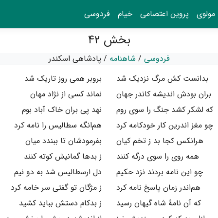
مولوی
پروین اعتصامی
خیام
فردوسی
بخش ۴۲
فردوسی
/
شاهنامه
/
پادشاهی اسکندر
بدانست کش مرگ نزدیک شد
بروبر همی روز تاریک شد
بران بودش اندیشه کاندر جهان
نماند کسی از نژاد مهان
که لشکر کشد جنگ را سوی روم
نهد پی بران خاک آباد بوم
چو مغز اندرین کار خودکامه کرد
هم‌انگه سطالیس را نامه کرد
هرانکس کجا بد ز تخم کیان
بفرمودشان تا ببندد میان
همه روی را سوی درگه کنند
ز بدها گمانیش کوته کنند
چو این نامه بردند نزد حکیم
دل ارسطالیس شد به دو نیم
هم‌اندر زمان پاسخ نامه کرد
ز مژگان تو گفتی سر خامه کرد
که آن نامهٔ شاه گیهان رسید
ز بدکام دستش بباید کشید