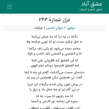
عشق آباد
دنیای شعر و ادبیات
غزل شمارهٔ ۲۴۳
مولوی
/
دیوان شمس
/
غزلیات
بگشا در بیا درآ که مبا عیش بی‌شما
به حق چشم مست تو که تویی چشمه وفا
سخنم بسته می‌شود تو یکی زلف برگشا
انا و الشمس و الضحی تلف الحب و الولا
انا فی العشق آیه فاقرونی علی الملا
امه العشق فاعرجوا دونکم سلم الهوی
دیدمش مست می‌گذشت گفتم ای ماه تا کجا
گفت نی همچنین مکن همچنین در پیم بیا
در پیش چون روان شدم برگرفت تیز تیزپا
در پی گام تیز او چه محل باد و برق را
انا منذ رایتهم انا صرت بلا انا
صوره فی زجاجه نور الارض و السما
رکب القلب نوره فجلی القلب و اصطفی