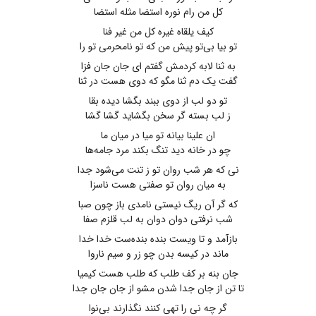
کل من رام نوره استضا مثله استضا
کیف یلقاه غیره کل من غیر فنا
تو بیا بی‌تو پیش من که تو نامحرمی تو را
به ثنا لابه کردمش گفتم ای جان جان فزا
گفت یک دم ثنا مگو که دوی هست در ثنا
تو دو لب از دوی ببند بگشا دیده بقا
ز لب بسته گر سخن بگشاید گشا گشا
ان علینا بیانه تو میا در میان ما
چو در خانه دید تنگ بکند مرد جامه‌ها
نی که هر شب روان تو ز تنت می‌شود جدا
به میان روان تو صفتی هست ناسزا
که گر آن ریگ نیستی نامدی باز چون صبا
شب نرفتی دوان دوان به لب قلزم صفا
بازآمد و تا ویست بنده بنده‌ست خدا خدا
ماند در کیسه بدن چو زر و سیم ناروا
جان بنه بر کف طلب که طلب هست کیمیا
تا تن از جان جدا شدن مشو از جان جان جدا
گر چه نی را تهی کنند نگذارند بی‌نوا