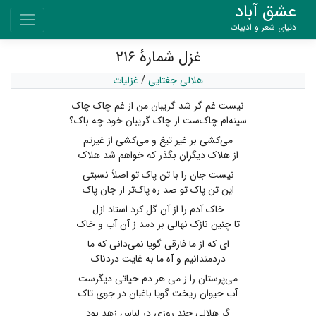
عشق آباد
دنیای شعر و ادبیات
غزل شمارهٔ ۲۱۶
هلالی جغتایی
/
غزلیات
نیست غم گر شد گریبان من از غم چاک چاک
سینه‌ام چاک‌ست از چاک گریبان خود چه باک؟
می‌کشی بر غیر تیغ و می‌کشی از غیرتم
از هلاک دیگران بگذر که خواهم شد هلاک
نیست جان را با تن پاک تو اصلاً نسبتی
این تن پاک تو صد ره پاک‌تر از جان پاک
خاک آدم را از آن گل کرد استاد ازل
تا چنین نازک نهالی بر دمد ز آن آب و خاک
ای که از ما فارقی گویا نمی‌دانی که ما
دردمندانیم و آه ما به غایت دردناک
می‌پرستان را ز می هر دم حیاتی دیگرست
آب حیوان ریخت گویا باغبان در جوی تاک
گر هلالی چند روزی در لباس زهد بود