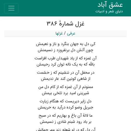
عشق آباد
دنیای شعر و ادبیات
غزل شمارهٔ ۳۸۶
عرفی
/
غزلها
کی دل به جهان بنگرد و ناز و نعیمش
چون آتش دل برنفروزد ز نسیمنش
آن غمزه که از یاد شهیدان طرب افزاست
بالله که به یک ناله توان کرد رحیمش
در محفل آن در ننشینم که ز حشمت
از شاهی کونین کند عار ندیمش
ممنونم از آن غمزه که از کام دل من
شیرینی امید برد تلخی بیمش
دل زایر دیریست که هنگام زیارت
جبریل وضو کرده درآید به حریمش
ما لالهٔ آن باغ و بهاریم که در صبح
بر باد رود شبنم شادی ز نسیمش
آن دل که در او شعله زند مهر جمالش