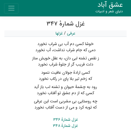
عشق آباد
دنیای شعر و ادبیات
غزل شمارهٔ ۳۴۷
عرفی
/
غزلها
خوشا کسی دم آب بی شراب نخورد
دمی که جام شراب نداشت، آب نخورد
ز نقص تشنه لبی دان، به عقل خویش مناز
دلت فریب گر از جلوهٔ شراب نخورد
کسی ارادهٔ جولان عافیت ننمود
که زخم تیر بلا پای در رکاب نخورد
رود به چشمهٔ حیوان و تشنه لب باز آید
کسی که از دم عشق تو آفتاب نخورد
چه روستایی بی مشربی است این عرفی
که توبه کرد و می از دست آفتاب نخورد
غزل شمارهٔ ۳۴۶
غزل شمارهٔ ۳۴۸