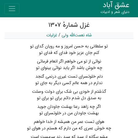
عشق آباد
دنیای شعر و ادبیات
غزل شمارهٔ ۱۳۰۷
شاه نعمت‌الله ولی
/
غزلیات
تو سلطانی به حسن امروز و مه رویان گدای تو
کنم جان عزیز خود فدای که فدای تو
نوائی از تو می خواهم اگر انعام فرمائی
چه خوش باشد اگر یابد نوائی بینوای تو
دلم خلوتسرای تست غیری درنمی گنجد
ندارم در همه عالم کسی دیگر به جای تو
گذشتم از خودی بی شک برای دولت وصلت
به صدق دل شدم دائم برای تو برای تو
اگر چه زاهد رعنا بهشت جاودان جوید
بهشت جاودان من در خلوتسرای تو
هوای تست عمر من همیشه از خدا خواهم
چه خوش عمری که من دارم که هستم در هوای تو
مشو بیگانه از سید که سید رند سرمست است