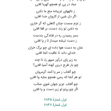
مباد در پی او همچو کهربا افتی
ز نالههای غریبانه منع ما نکنی
اگر دل شبی از کاروان جدا افتی
ز عزم سست چنان کاهلی که گر خاری
به دامن تو زند دست، بر قفا افتی
بسر رسیدن ره در فتادگی بندست
ز دست تیشه مینداز تا ز پا افتی
عنان به دست هوا داده ای چو برگ خزان
خدای داند تا عاقبت کجا افتی
به زیر پای درآور سپهر را، تا چند
چو بار طرح درین کهنه آسیا افتی؟
چو آفتاب ز سر پا کنند گرمروان
تو هر کجا که رسی همچو سایه وا افتی
چو آفتاب عزیز جهان شوی صائب
اگر چو پرتو او زیر دست و پا افتی
غزل شمارهٔ ۶۸۴۵
غزل شمارهٔ ۶۸۴۷