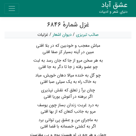
عشق آباد
دنیای شعر و ادبیات
غزل شمارهٔ ۶۸۴۶
صائب تبریزی
/
دیوان اشعار
/
غزلیات
مباش معجب و خودبین که در بلا افتی
مبین در آینه بسیار کز صفا افتی
به هر سخن مرو از جا که جان رسد به لبت
چو عضو رفته ز جا تا دگر به جا افتی
چو گل به خنده میالا دهان خویش، مباد
به خاک راه به یک سیلی صبا افتی
چنان برآ ز تعلق که نقش نپذیری
اگر برهنه در آغوش بوریا افتی
به درد غربت زندان بساز چون یوسف
مرو به جانب کنعان که از بها افتی
به ماجرای من و عشق پی توانی برد
اگر به کشتی خصمانه با قضا افتی
جهان و هر چه در او هست پوچ و بی مغزست