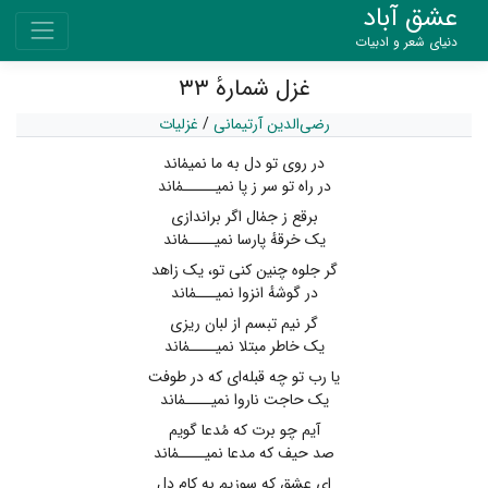
عشق آباد
دنیای شعر و ادبیات
غزل شمارهٔ ۳۳
رضی‌الدین آرتیمانی
/
غزلیات
در روی تو دل به ما نمیمٰاند
در راه تو سر ز پا نمیـــــمٰاند
برقع ز جمٰال اگر براندازی
یک خرقهٔ پارسا نمیــــمٰاند
گر جلوه چنین کنی تو، یک زاهد
در گوشهٔ انزوا نمیـــمٰاند
گر نیم تبسم از لبان ریزی
یک خاطر مبتلا نمیــــمٰاند
یا رب تو چه قبله‌ای که در طوفت
یک حاجت ناروا نمیــــمٰاند
آیم چو برت که مُدعا گویم
صد حیف که مدعا نمیــــمٰاند
ای عشق که سوزیم به کام دل