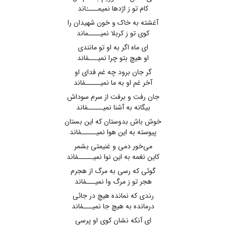
کام تو ز اژدها نمیمــــٰاند
آغشته به خاک و خون شهیدان را
کوی تو ز کربلا نمیــــماند
ای ماه اگر به او تو مانندی
او هیچ بتو چرا نمیـــمٰاند
گر جان برود چه غم فدای او
آخر غم او به ما نمیـــــمٰاند
جان رفت و برفت از سرم سوداش
بیگانه به آشنا نمیـــــمٰاند
خوش باش بدوستان که این بستان
پیوسته به این هوا نمیـــــمٰاند
می‌خور دمی و غنیمتی بشمر
کاین نغمه به این نوا نمیـــــمٰاند
گوئی که رسی به مرگ از هجرم
هجر تو ز مرگ وا نمیـــمٰاند
رندی که نمانده هیچ در جائی
درمانده به هیچ جا نمیـــمٰاند
ای آنکه نشان کوی او پرسی