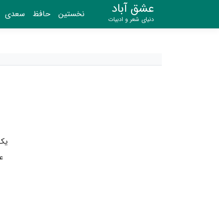
عشق آباد
نخستین
حافظ
سعدی
دنیای شعر و ادبیات
یک
ع