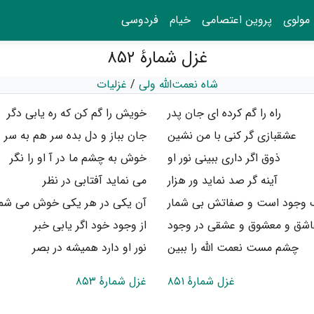
مولوی
پروین اعتصامی
خیام
فردوسی
غزل شمارهٔ ۸۵۲
شاه نعمت‌الله ولی
/
غزلیات
راه را گم کرده ای جان پدر
خویش را گم کن که ره یابی دگر
عشقبازی گر کنی با من نشین
جان بباز و دل بده سر هم به سر
ذوق اگر داری ببینی نور او
خوش به چشم ما در آ او را نگر
آینه گر صد نماید ور هزار
می نماید آفتابی در نظر
 وجود است و صفاتش بی شمار
آن یکی در هر یکی خوش می شم
اشق و معشوق و عشقی در وجود
از وجود خود اگر یابی خبر
چشم مست نعمت الله را ببین
نور او دارد همیشه در بصر
غزل شمارهٔ ۸۵۱
غزل شمارهٔ ۸۵۳