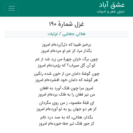
عشق آباد
دنیای شعر و ادبیات
غزل شمارهٔ ۱۹۰
هلالی جغتایی
/
غزلیات
برخیز طبیبا که دل‌آزرده‌ام امروز
بگذار مرا، کز غم او مرده‌ام امروز
چون برگ خزان چهرهٔ من زرد شد از غم
کو آن گل سیراب؟ که پژمرده‌ام امروز
چون گوشهٔ دامان من از خون شده رنگین
هر گوشه که دامان خود افشرده‌ام امروز
امروز مرا چون فلک آورد به افغان
من نیز فغان را به فلک برده‌ام امروز
ای قبلهٔ مقصود، ز من روی مگردان
کز هر دو جهان رو به تو آورده‌ام امروز
بگذار، هلالی، که به صد درد نالم
کز جور فلک تیر جفا خورده‌ام امروز