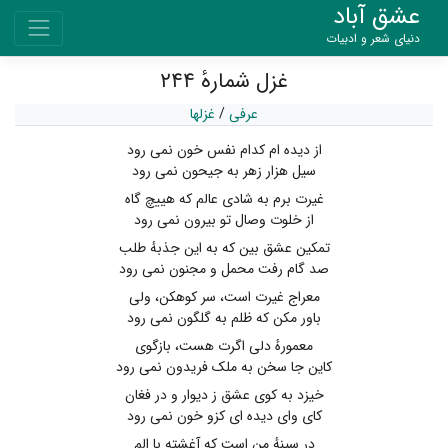
عشق آباد
دنیای شعر و ادبیات
غزل شمارهٔ ۲۴۴
عرفی
/
غزلها
از دیده ام کدام نفس خون نمی رود
سیل هزار زهر به جیحون نمی رود
غیرت برم به شادی عالم که هییچ گاه
از خلوت وصال تو بیرون نمی رود
تمکین عشق بین که به این جذبهٔ طلب
صد گام رفت محمل و مجنون نمی رود
معراج غیرت است، سر کوهکن، ولی
باور مکن که ظلم به گلگون نمی رود
معمورهٔ دلی اگرت هست، بازگوی
کاین جا سخن به ملک فریدون نمی رود
خیزد به کوی عشق ز دیوار و در فغان
کای وای دیده ای کزو خون نمی رود
در سینهٔ من است که آغشته با الم