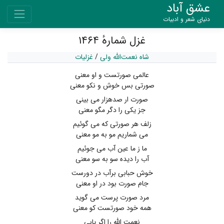
عشق آباد
دنیای شعر و ادبیات
غزل شمارهٔ ۱۴۶۴
شاه نعمت‌الله ولی
/
غزلیات
عالمی صورتست و او معنی
صورتی بس خوش و نکو معنی
صورت ار صدهزار می بینی
جز یکی را دگر مگو معنی
زلف هر صورتی که می گوئیم
می شماریم مو به مو معنی
ما ز ما عین آب می جوئیم
آب را دیده سو به سو معنی
خوش حبابی برآب در دورست
جام صورت بود در او معنی
مرد صورت پرست می گوید
همه خود صورتست کو معنی
نعمت الله را اگر یابی