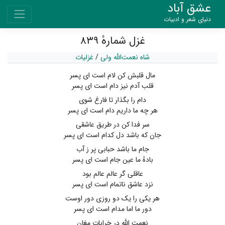
عشق آباد
دنیای شعر و ادبیات
غزل شمارهٔ ۸۳۹
شاه نعمت‌الله ولی
/
غزلیات
مال قلبش کن لام است ای پسر
قلب آدم نیز دام است ای پسر
دام را بگذار تا فارغ شوی
هر چه ما داریم دام است ای پسر
سر فدا کن در طریق عاشقی
جان که باشد دل کدام است ای پسر
جام ما باشد حبابی پر ز آب
بادهٔ ما عین جام است ای پسر
عاقلی گر عالم عالم بود
نزد عاشق ناتمام است ای پسر
هر یکی را یک دو روزی دور اوست
دور ما اما مدام است ای پسر
نعمت الله در خرابات مغان