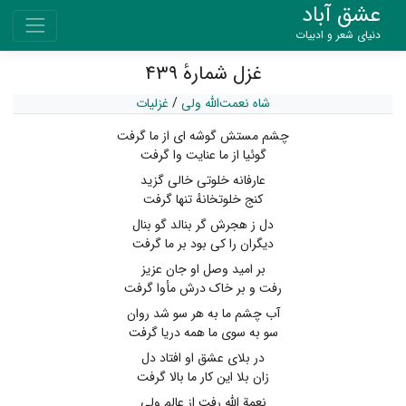
عشق آباد
دنیای شعر و ادبیات
غزل شمارهٔ ۴۳۹
شاه نعمت‌الله ولی
/
غزلیات
چشم مستش گوشه ای از ما گرفت
گوئیا از ما عنایت وا گرفت
عارفانه خلوتی خالی گزید
کنج خلوتخانهٔ تنها گرفت
دل ز هجرش گر بنالد گو بنال
دیگران را کی بود بر ما گرفت
بر امید وصل او جان عزیز
رفت و بر خاک درش مأوا گرفت
آب چشم ما به هر سو شد روان
سو به سوی ما همه دریا گرفت
در بلای عشق او افتاد دل
زان بلا این کار ما بالا گرفت
نعمة الله رفت از عالم ولی