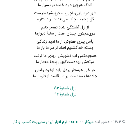
اندک هرچیز دارد خنده بر بسیار ما
شهرت‌رسوایی‌ماچون سحرپوشیده‌نیست
گل ز جیب چاک می‌بندند بر دستار ما
از ازل آشفتگی بنیاد تعمیر دلیم
موی‌مجنون چیدن است ز سایهٔ دیوارما
یأس پیری قطع‌کرد از ما امید زندگی
بسکه خم‌گشتیم افتاد از سر ما بار ما
همچوعکس آب تشویش ازبنای ما نرفت
مرتعش بوده‌ست‌گویی پنجهٔ معمار ما
در خور هرسطر بیدل باید ازخود رفتنی
جاده‌ها بسته‌ست بر سر قاصد از طومار ما
غزل شمارهٔ ۱۹۲
غزل شمارهٔ ۱۹۴
© ۱۴۰۴ - عشق آباد
میزکار
-
- crm - نرم افزار ابری مدیریت کسب و کار