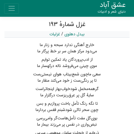
عشق آباد
دنیای شعر و ادبیات
غزل شمارهٔ ۱۹۳
بیدل دهلوی
/
غزلیات
خارج آهنگی ندارد سبحه و زنار ما
می‌دود مرکز همان سر بر خط پرگار ما
از ادب‌پروردگان یاد تمکین توایم
موی چینی می‌فروشد ناله درکهسار ما
سعی ماچون شمع‌بیتاب هوای نیستی‌ست
تا پر رنگی‌ست ز خود می‌کند منقار ما
گرهمه‌مخمل شودخواب‌بهار اینجاتراست
سایهٔ گل پر عرق‌ریزست درگلزار ما
تا نگه رنگ تأمل باخت پروازیم و بس
چون سحر تاکی شودشبنم قفس بردارما
بوی‌گل مفت تأمل‌هاست‌گر وامی‌رسی
نبض‌واری در نفس پر می‌زند بیمار ما
ذره‌ایم از خجلت سامان موهومی مپرس