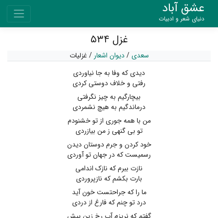
عشق آباد
دنیای شعر و ادبیات
غزل ۵۳۴
سعدی
/
دیوان اشعار
/
غزلیات
دیدی که وفا به جا نیاوردی
رفتی و خلاف دوستی کردی
بیچارگیم به چیز نگرفتی
درماندگیم به هیچ نشمردی
من با همه جوری از تو خشنودم
تو بی گنهی ز من بیازردی
خود کردن و جرم دوستان دیدن
رسمیست که در جهان تو آوردی
نازت ببرم که نازک اندامی
بارت بکشم که نازپروردی
ما را که جراحتست خون آید
درد تو چنم که فارغ از دردی
گفتم که نریزم آب رخ زین بیش