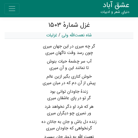
عشق آباد
دنیای شعر و ادبیات
غزل شمارهٔ ۱۵۰۳
شاه نعمت‌الله ولی
/
غزلیات
گر چه میری در این جهان میری
چون رسد وقت ناگهان میری
آب سر چشمهٔ حیات بنوش
تا نمانند این و آن میری
خوش کناری بگیر ازین عالم
پیش از آن دم که در میان میری
زندهٔ جاودان توانی بود
گر تو در پای عاشقان میری
هر که مُرد او دگر نخواهد مُرد
ور نمیری چو دیگران میری
زنده دل باش و جان به جانان ده
گرنخواهی که جاودان میری
نعمت الله به ذوق جان بسپرد