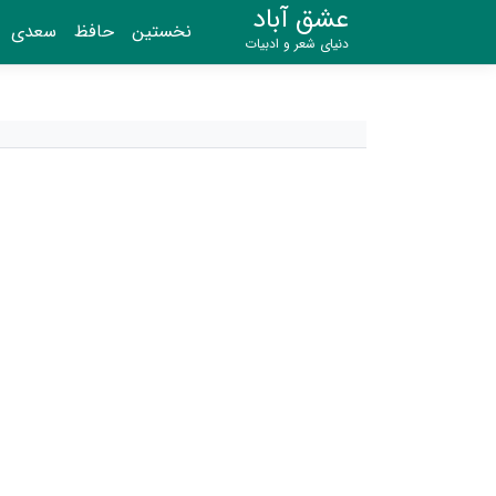
عشق آباد
نخستین
حافظ
سعدی
دنیای شعر و ادبیات