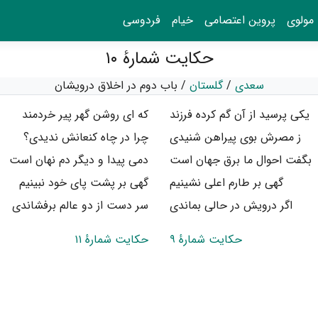
مولوی
پروین اعتصامی
خیام
فردوسی
حکایت شمارهٔ ۱۰
سعدی
/
گلستان
/
باب دوم در اخلاق درویشان
یکی پرسید از آن گم کرده فرزند
که ای روشن گهر پیر خردمند
ز مصرش بوی پیراهن شنیدی
چرا در چاه کنعانش ندیدی؟
بگفت احوال ما برق جهان است
دمی پیدا و دیگر دم نهان است
گهی بر طارم اعلی نشینیم
گهی بر پشت پای خود نبینیم
اگر درویش در حالی بماندی
سر دست از دو عالم برفشاندی
حکایت شمارهٔ ۹
حکایت شمارهٔ ۱۱