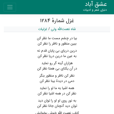
عشق آباد
دنیای شعر و ادبیات
غزل شمارهٔ ۱۲۸۴
شاه نعمت‌الله ولی
/
غزلیات
بیا در چشم مست ما نظر کن
ببین منظور و ناظر را نظر کن
درین دریای بی پایان قدم نه
به عین ما درین دریا نظر کن
هزاران آینه گر رو نماید
در آن یکتای بی همتا نظر کن
نظر کن ناظر و منظور بنگر
دمی در دیدهٔ بینا نظر کن
همه اشیا به ما او را نماید
نظر کن در همه اشیا نظر کن
به نور روی او او را توان دید
توان دید آنچنان جانا نظر کن
کتاب نعمت الله خوش بخوانش