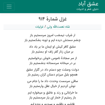
عشق آباد
دنیای شعر و ادبیات
غزل شمارهٔ ۹۱۴
شاه نعمت‌الله ولی
/
غزلیات
ار شراب نیمشب امروز سرمستیم باز
چشم مستش دیده ایم و توبه بشکستیم باز
عشق کافر کیش او ایمان ما بر باد داد
بر میان زنار کفر زلف او بستیم باز
از سر سجادهٔ ناموس خوش برخواستیم
بر در میخانه سرمستانه بنشستیم باز
دولت وصلت چو دستم داد در گلزار عشق
همچو بلبل میزنم دستان کزان رستیم باز
ساقی سرمست وحدت داد ما را جام می
نوش کردیم از خیال عقل وارستیم باز
ما خراباتی و رند و عاشق و میخواره ایم
باز رستیم از خمار ای یار سرمستیم باز
فانئیم و باقئیم و سیدیم و بنده ایم