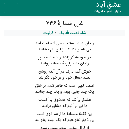
عشق آباد
دنیای شعر و ادبیات
غزل شمارهٔ ۷۴۶
شاه نعمت‌الله ولی
/
غزلیات
رندان همه مستند و می از جام ندانند
بی نام و نشانند از این نام نشانند
در صومعه گر زاهد رعناست مجاور
رندان به سراپردهٔ میخانه روانند
خوش آینه دارند در آن آینه روشن
بینند جمال خود و بر خود نگرانند
اسماء الهی است که ظاهر شده بر خلق
یک چند چنین بوده و یک چند چنانند
عشاق برآنند که معشوق بر آنست
ما نیز بر آنیم که عشاق برآنند
این گفتهٔ مستانهٔ ما از سر ذوق است
بی ذوق نخواهیم که یک بیت بخوانند
از غافل مخمور مجو مستی سید