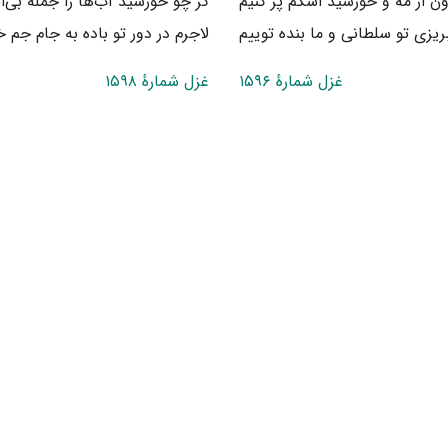
ن از مه و خورشید اشکم پر کنیم
گر چو خورشید آب‌ها را جمله بی‌
زی تو سلطانی و ما بنده توییم
لاجرم در دور تو باده به جام جم خ
غزل شمارهٔ ۱۵۹۶
غزل شمارهٔ ۱۵۹۸