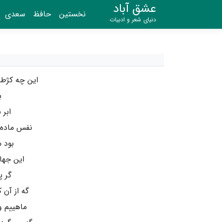
عشق آباد
نخستین
حافظ
سعدی
دنیای شعر و ادبیات
این چه کژطب
ب
ابر 
نفس ماده ک
بود م
این جها
گر پ
گه از آن
ماهییم 