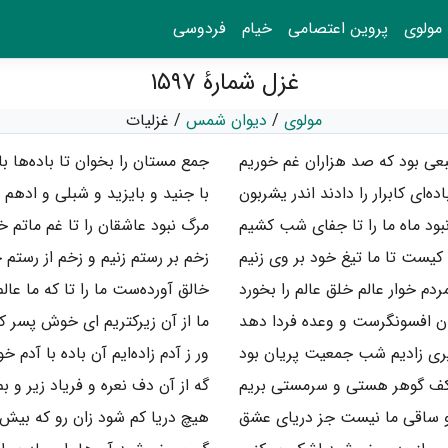
مولوی
پروین اعتصامی
خیام
فردوسی
غزل شمارهٔ ۱۵۹۷
مولوی
/
دیوان شمس
/
غزلیات
عی بود که صد هزاران غم خوریم
جمع مستان را بخوان تا باده‌ها ب
اده‌ای کابرار را دادند اندر یشربون
با جنید و بایزید و شبلی و ادهم 
نبود ماه ما را تا جفای شب کشیم
مرگ نبود عاشقان را تا غم ماتم خ
یست تا ما تیغ خود بر وی زنیم
زخم بر رستم زنیم و زخم از رستم 
ردم خوار عالم خلق عالم را بخورد
خالق آورده‌ست ما را تا که ما عال
ن افسونگرست و وعده فردا دهد
ما از آن زیرکتریم ای خوش پسر ک
ری زادیم شب جمعیت پریان بود
ور ز آدم زاده‌ایم آن باده با آدم خو
 کف گوهر هستی و سرمستی بریم
گه از آن دف نعره و فریاد زیر و ب
و ساقی ما نیست جز دریای عشق
هیچ دریا کم شود زان رو که بیش 