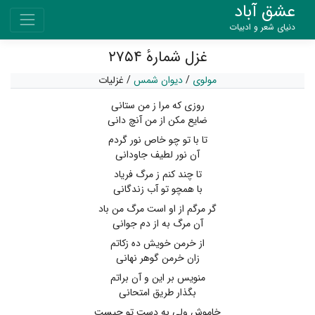
عشق آباد
دنیای شعر و ادبیات
غزل شمارهٔ ۲۷۵۴
مولوی
/
دیوان شمس
/
غزلیات
روزی که مرا ز من ستانی
ضایع مکن از من آنچ دانی
تا با تو چو خاص نور گردم
آن نور لطیف جاودانی
تا چند کنم ز مرگ فریاد
با همچو تو آب زندگانی
گر مرگم از او است مرگ من باد
آن مرگ به از دم جوانی
از خرمن خویش ده زکاتم
زان خرمن گوهر نهانی
منویس بر این و آن براتم
بگذار طریق امتحانی
خاموش ولی به دست تو چیست