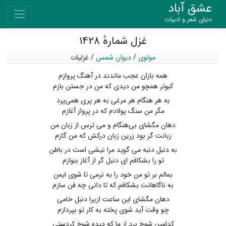
عشق آباد
دنیای شعر و ادبیات
غزل شمارهٔ ۱۴۲۸
مولوی
/
دیوان شمس
/
غزلیات
همه بازان عجب ماندند در آهنگ پروازم
کبوتر همچو من دیدی که من در جستن بازم
به هر هنگام هر مرغی به هر پری همی‌پرد
مگر من سنگ پولادم که در پرواز آغازم
دهان مگشای بی‌هنگام و می ترس از زبان من
زبانت گر بود زرین زبان درکش که من گازم
به دنبل دنبه می گوید مرا نیشی است در باطن
تو را بشکافم ای دنبل گر از آغاز بنوازم
بمالم بر تو من خود را به نرمی تا شوی ایمن
به ناگاهانت بشکافم که تا دانی چه فن سازم
دهان مگشای این ساعت ازیرا دنبل خامی
چو وقت آید شوی پخته به کار تو بپردازم
کدامین شوخ برد از ما که دیده شوخ کردستی