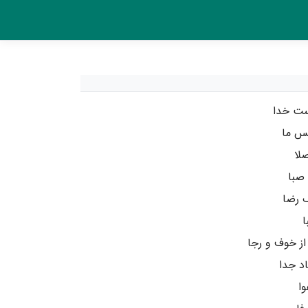
ست خدا
س ما
لا
 صبا
 رضا
ا
 خوف و رجا
د جدا
وا