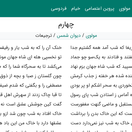
مولوی
پروین اعتصامی
خیام
فردوسی
چهارم
مولوی
/
دیوان شمس
/
ترجیعات
یغا که شب آمد همه گشتیم جدا
خنک آن را که به شب یار و رفیق
تند و فتادند به یک‌سو چو جماد
تو نخسپی هله ای شاه جهان مون
پید که شب شاه جهان بزم نهاد
می‌کشد تا به سحرگاه شما را که ص
نده شده هر خفته ز جذب کرمش
چون گلستان ز صبا و بچه از ذوق
وردی به سحر اشکم او پر بودی
مصطفی را و بگفتی که شدم ضیف
ه آماس ز استادن شب پای رسول
تا قبا چاک زدند از سهرش اهل قب
مستقبل و ماضی گنهت مغفورست
گفت کین جوشش عشق است نه از
ست که این خاک بدن را برداشت
خاک افتاد به شب چون شد ازو با
ن خاک به شب نیز نمی‌دارد دست
عشقها دارد با خاک من این باد ه