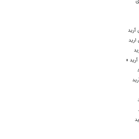
ی
آرید
ارید
ید
رید »
رید
د