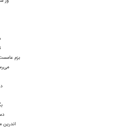
ور س
د
ش
ت
بزم عامست 
می‌رس
ه
دو
بگ
دست
اندرین 