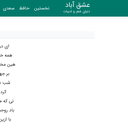
عشق آباد
نخستین
حافظ
سعدی
دنیای شعر و ادبیات
ای در
همه خف
هین مخس
بر جه
شب نخ
کرد
نی که 
باد روح
با ازی