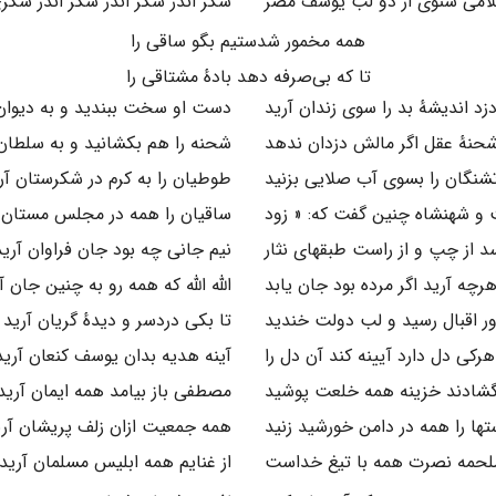
لامی شنوی از دو لب یوسف مصر
شکر اندر شکر اندر شکر اندر شکر
همه مخمور شدستیم بگو ساقی را
تا که بی‌صرفه دهد بادهٔ مشتاقی را
زد اندیشهٔ بد را سوی زندان آرید
دست او سخت ببندید و به دیوان 
حنهٔ عقل اگر مالش دزدان ندهد
شحنه را هم بکشانید و به سلطان 
شنگان را بسوی آب صلایی بزنید
طوطیان را به کرم در شکرستان آر
و شهنشاه چنین گفت که: « زود
ساقیان را همه در مجلس مستان آ
د از چپ و از راست طبقهای نثار
نیم جانی چه بود جان فراوان آرید
رچه آرید اگر مرده بود جان یابد
الله الله که همه رو به چنین جان آ
ر اقبال رسید و لب دولت خندید
تا بکی دردسر و دیدهٔ گریان آرید
هرکی دل دارد آیینه کند آن دل را
آینه هدیه بدان یوسف کنعان آرید
شادند خزینه همه خلعت پوشید
مصطفی باز بیامد همه ایمان آرید
ها را همه در دامن خورشید زنید
همه جمعیت ازان زلف پریشان آری
ملحمه نصرت همه با تیغ خداست
از غنایم همه ابلیس مسلمان آرید