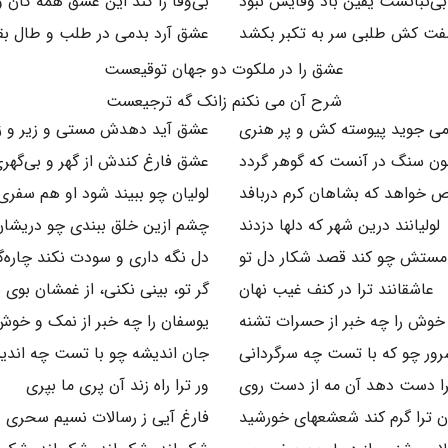
بی‌ثباتست یقین باد وفایش نبود
بی‌وفا را کند این عشق همه کان و
ت کش طلبی سر به تکبر بکشد
عشق آرد بدمی در طلب و طال بق
عشق را در ملکوت دو جهان توقیعست
شرح آن می نکنم زانک گه ترجیعست
می جوید پیوسته کش و پر هنری
عشق آید دهدش مستی و زیر و ز
ن سنگ در آنست که گوهر گردد
عشق فارغ کندش از گهر و بی‌گهر
 خواهد که بشاهان کرم دربافد
لولیان چو ببیند شود او هم سفری
لولیانند درین شهر که دلها دزدند
چشم ازین خلق ببندی چو دریشان
ستش چو کند قصد شکار دل تو
دل نگه داری و سودت نکند چاره‌
عاشقانند ترا در کنف غیب نهان
گر تو، بینی نکنی، از غمشان بوی 
خوش را چه خبر از حسرات تشنه
یوسفان را چه خبر از نمک و خو
رور چو که با تست چه سرگردانی
جان اندیشه چو با تست چه اندی
را دست دهد آن مه از دست روی
ور ترا راه زند آن پری ما بپری
 ترا گرم کند شعشعهای خورشید
فارغ آیی ز رسالات نسیم سحری