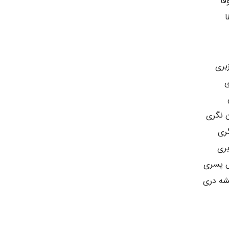
فا
ا
بری
ی
 نگری
گری
بری
ش پسری
شه دری