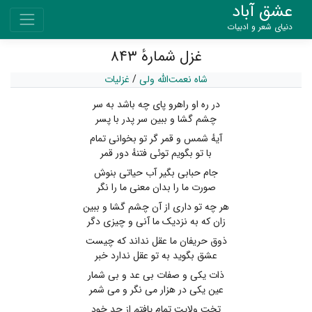
عشق آباد
دنیای شعر و ادبیات
غزل شمارهٔ ۸۴۳
شاه نعمت‌الله ولی
/
غزلیات
در ره او راهرو پای چه باشد به سر
چشم گشا و ببین سر پدر با پسر
آیهٔ شمس و قمر گر تو بخوانی تمام
با تو بگویم توئی فتنهٔ دور قمر
جام حبابی بگیر آب حیاتی بنوش
صورت ما را بدان معنی ما را نگر
هر چه تو داری از آن چشم گشا و ببین
زان که به نزدیک ما آنی و چیزی دگر
ذوق حریفان ما عقل نداند که چیست
عشق بگوید به تو عقل ندارد خبر
ذات یکی و صفات بی عد و بی شمار
عین یکی در هزار می نگر و می شمر
تخت ولایت تمام یافتم از جد خود