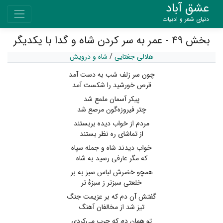
عشق آباد
دنیای شعر و ادبیات
بخش ۴۹ - عمر به سر کردن شاه و گدا با یکدیگر
هلالی جغتایی
/
شاه و درویش
چون سر زلف شب به دست آمد
قرص خورشید را شکست آمد
پیکر آسمان ملمع شد
چتر فیروزه‌گون مرصع شد
مردم از خواب دیده بربستند
از تماشای ره نظر بستند
خواب دیدند شاه و جمله سپاه
که مگر عارفی رسید به شاه
همچو خضرش لباس سبز به بر
خلعتی سبزتر ز سبزهٔ تر
گفتش آن دم که بر عزیمت جنگ
تیز شد از مخالفان آهنگ
تو همان دم که حرب می‌کردی