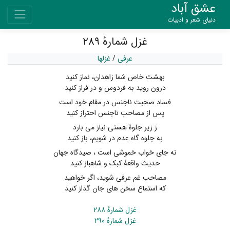
عشق آباد
دنیای شعر و ادبیات
غزل شمارهٔ ۲۸۹
عرفی
/
غزلها
بهشت خاص شما زاهدان، نماز کنید
درون روید به فردوس و در فراز کنید
فساد صحبت ناجنس در مقام خود است
پس از مصاحب ناجنس احتراز کنید
ز زیر جلوهٔ هستی نیاز می بارد
به جلوه گاه عدم در شویم، باز کنید
نه جای خواب خموشی است ، صیدگاه جهان
حدیث واقعهٔ کبک و شاهباز کنید
مصاحب غم عرفی شوید، اگر خواهید
که استماع سخن های جان گداز کنید
غزل شمارهٔ ۲۸۸
غزل شمارهٔ ۲۹۰