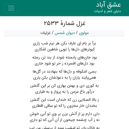
عشق آباد
دنیای شعر و ادبیات
غزل شمارهٔ ۲۵۳۳
مولوی
/
دیوان شمس
/
غزلیات
برآ بر بام ای عارف بکن هر نیم شب زاری
کبوترهای دل‌ها را تویی شاهین اشکاری
بود جان‌های پابسته شوند از بند تن رسته
بود دل‌های افسرده ز حر تو شود جاری
بسی اشکوفه و دل‌ها که بنهادند در گل‌ها
همی‌پایند یاران را به دعوتشان بکن یاری
به کوری دی و بهمن بهاری کن بر این گلشن
درآور باغ مزمن را به پرواز و به طیاری
ز بالا الصلایی زن که خندان است این گلشن
بخندان خار محزون را که تو ساقی اقطاری
دلی دارم پر از آتش بزن بر وی تو آبی خوش
نه ز آب چشمه جیحون از آن آبی که تو داری
به خاک پای تو امشب مبند از پرسش من لب