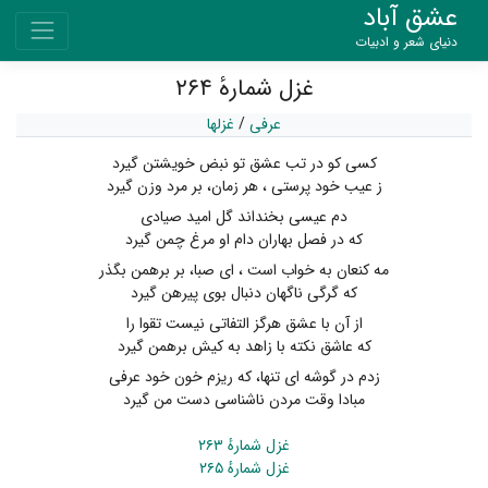
عشق آباد
دنیای شعر و ادبیات
غزل شمارهٔ ۲۶۴
عرفی
/
غزلها
کسی کو در تب عشق تو نبض خویشتن گیرد
ز عیب خود پرستی ، هر زمان، بر مرد وزن گیرد
دم عیسی بخنداند گل امید صیادی
که در فصل بهاران دام او مرغ چمن گیرد
مه کنعان به خواب است ، ای صبا، بر برهمن بگذر
که گرگی ناگهان دنبال بوی پیرهن گیرد
از آن با عشق هرگز التفاتی نیست تقوا را
که عاشق نکته با زاهد به کیش برهمن گیرد
زدم در گوشه ای تنها، که ریزم خون خود عرفی
مبادا وقت مردن ناشناسی دست من گیرد
غزل شمارهٔ ۲۶۳
غزل شمارهٔ ۲۶۵