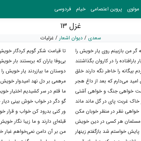
مولوی
پروین اعتصامی
خیام
فردوسی
غزل ۱۳
سعدی
/
دیوان اشعار
/
غزلیات
 گر من بازبینم روی یار خویش را
تا قیامت شکر گویم کردگار خویش 
ار بارافتاده را در کاروان بگذاشتند
بی‌وفا یاران که بربستند بار خویش
دم بیگانه را خاطر نگه دارند خلق
دوستان ما بیازردند یار خویش را
امید می‌دارم که بعد از داغ هجر
مرهمی بر دل نهد امیدوار خویش ر
ست خواهی جنگ و خواهی آشتی
ما قلم در سر کشیدیم اختیار خوی
ر خاک غربت پای در گل ماند ماند
گو دگر در خواب خوش بینی دیار 
خواهی نظر در منظر خوبان مکن
ور کنی بدرود کن خواب و قرار خو
و مسلمان هر کسی در دین خویش
قبله‌ای دارند و ما زیبا نگار خویش 
ایش خواستم شد بازگفتم زینهار
من بر آن دامن نمی‌خواهم غبار خ