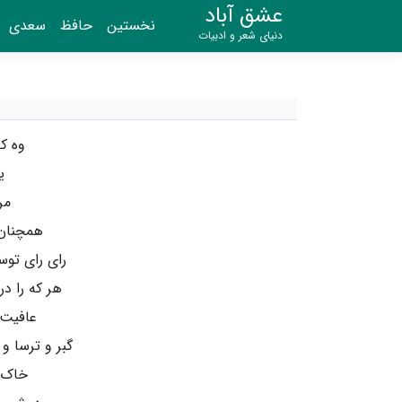
عشق آباد
نخستین
حافظ
سعدی
دنیای شعر و ادبیات
وه که
ی
مر
همچنان 
رای رای تو
هر که را د
عافیت 
گبر و ترسا 
خاک پ