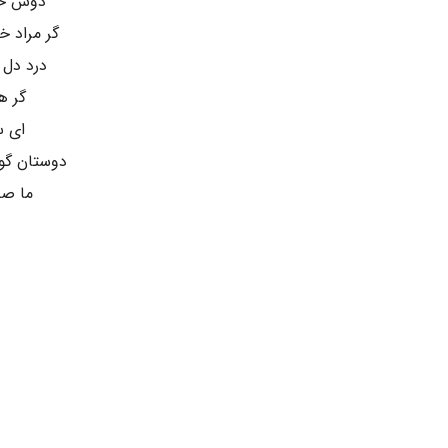
دوش حور
گر مراد 
درد دل 
گر ه
ای س
دوستان گو
ما صل