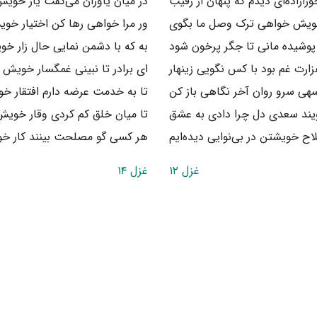
ازاده‌ای دیدم که پنهان از رقیب
در میان یاوران می‌گفت یار خویش
خویش خواهی ترک وصل ما بگوی
ور مرا خواهی رها کن اختیار خوی
پوشیده مانی تا جگر پرخون شود
به که با دشمن نمایی حال زار خو
زارت غم بود با کس نگویی زینهار
ای برادر تا نبینی غمگسار خویش ر
هی سرو روان آخر نگاهی باز کن
تا به خدمت عرضه دارم افتقار خو
یند سعدی دل چرا دادی به عشق
تا میان خلق کم کردی وقار خویش 
اح خویشتن در بی‌نوایی دیده‌ایم
هر کسی گو مصلحت بینند کار خو
غزل ۱۲
غزل ۱۴