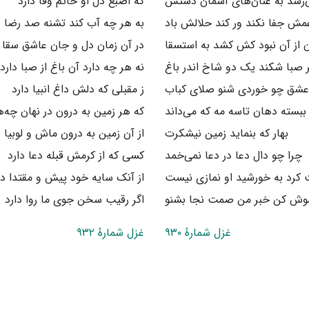
رسد به عنان‌های آسمان دستش
که اصبع دل او خاتم وفا دارد
مش جفا نکند ور کند حلالش باد
به هر چه آب کند تشنه صد رضا د
 از آن نبود کش کشد به استسقا
در آن زمان دل و جان عاشق سقا د
ر صبا شکند یک دو شاخ اندر باغ
نه هر چه دارد آن باغ از صبا دارد
شق چو خوردی شنو صلای کباب
ز مقبلی که دلش داغ انبیا دارد
ببسته دهان تاسه مه که می‌داند
که هر زمین به درون در نهان چه‌ها
بهار که بنماید زمین نیشکرت
از آن زمین به درون ماش و لوبیا د
چرا چو دال دعا در دعا نمی‌خمد
کسی که از کرمش قبله دعا دارد
کرد به خورشید او نمازی نیست
از آنک سایه خود پیش و مقتدا دا
ش کن خبر من صمت نجا بشنو
اگر رقیب سخن جوی ما روا دارد
غزل شمارهٔ ۹۳۰
غزل شمارهٔ ۹۳۲