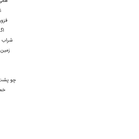
همی‌
غ
فزون
اگ
شراب ع
زمین 
چو پشت 
خمو