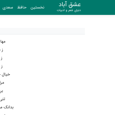
عشق آباد
نخستین
حافظ
سعدی
دنیای شعر و ادبیات
مها 
ز 
ز 
ز 
خیال خ
مرا
بر
تنی
بدانک م