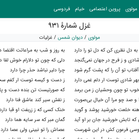
مولوی
پروین اعتصامی
خیام
فردوسی
غزل شمارهٔ ۹۳۱
مولوی
/
دیوان شمس
/
غزلیات
به دل نظری کن که دل تو را دارد
به روز و شب به مراعاتت اقتضا دا
شادی و ز فرح در جهان نمی‌گنجد
دلی که چون تو دلارام خوش لقا دا
آفتاب تو آن را که پشت گرم شود
چرا دلیر نباشد حذر چرا دارد
بهر شادی توست ار دلم غمی دارد
ز دست و کیسه توست ار کفم سخا
وب تو چون وحشیان ز من برمد
که صورتیست تن بنده دست و پا 
 و صد چو مرا آن خیال بی‌صورت
ز نقش سیر کند عاشق فنا دارد
هنه خلعت خورشید پوشد و گوید
خنک کسی که ز زربفت او قبا دارد
 که تابش خورشید جان بر او آید
گمان مبر که سر سایه هما دارد
وسی فرعون کش در این شهرست
عصاش را تو نبینی ولی عصا دارد