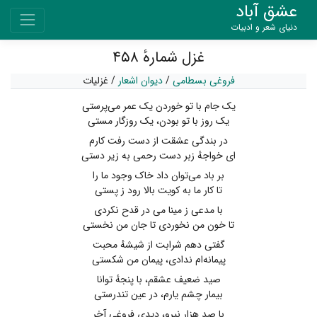
عشق آباد
دنیای شعر و ادبیات
غزل شمارهٔ ۴۵۸
فروغی بسطامی
/
دیوان اشعار
/
غزلیات
یک جام با تو خوردن یک عمر می‌پرستی
یک روز با تو بودن، یک روزگار مستی
در بندگی عشقت از دست رفت کارم
ای خواجهٔ زبر دست رحمی به زیر دستی
بر باد می‌توان داد خاک وجود ما را
تا کار ما به کویت بالا رود ز پستی
با مدعی ز مینا می در قدح نکردی
تا خون من نخوردی تا جان من نخستی
گفتی دهم شرابت از شیشهٔ محبت
پیمانه‌ام ندادی، پیمان من شکستی
صید ضعیف عشقم، با پنجهٔ توانا
بیمار چشم یارم، در عین تندرستی
با صد هزار نیرو، دیدی فروغی آخر