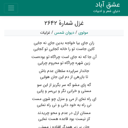
عشق آباد
دنیای شعر و ادبیات
غزل شمارهٔ ۲۶۴۲
مولوی
/
دیوان شمس
/
غزلیات
زان جای بیا خواجه بدین جای نه جایی
کاین جاست تو را خانه کجایی تو کجایی
آن جا که نه جای است چراگاه تو بوده‌ست
زین شهره چراگاه تو محروم چرایی
جاندار سراپرده سلطان عدم باش
تا بازرهی از دم این جان هوایی
گه پای مشو گه سر بگریز از این سو
مستی و خرابی نگر و بی‌سر و پایی
ای راه نمای از می و منزل چو شوی مست
نی راه به خود دانی و نی راه نمایی
مستان ازل در عدم و محو چریدند
کز نیست بود قاعده هست نمایی
جان بر زبر همدگر افتاده ز مستی