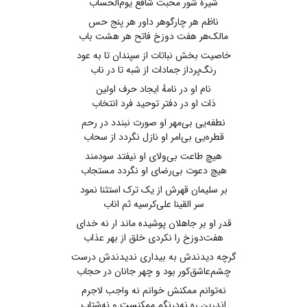
شیرهٔ شور محبت شافع یوم‌الحساب
ناظم هر چارگوهر داور هر پنج حس
مالک‌هر هفت دوزخ فاتح هر هشت باب
خاصیت بخش نباتات از سپندان تا به عود
رنگ‌پرداز جمادات از شبه تا در ناب
نام او در نامهٔ ایجاد حرف اولین
ذات او در دفتر توحید فرد انتخاب
نطفه‌یی بی‌مهر او صورت نبندد در رحم
قطره‌یی بی‌امر او نازل نگردد از سحاب
هیچ طاعت بی‌ولای او نیفتد سودمند
هیچ دعوت بی‌رضای او نگردد مستجاب
بر سلیمان قهرش از یک ترک استثنا نمود
سر القینا علی‌کرسیه ثم اناب‌
قدر او بر جاهلان پوشیده ماند ار نه خدای
هفت‌دوزخ را نکردی خلق از بهر عذاب
گرچه دیدندش به بیداری ندیدندش درست
چشم‌عاشق‌کور بود و چهر جانان در حجاب
نه‌توانم ممکنش خوانم نه واجب لاجرم
اندرین ره نه‌درنگم ممکنست و نه‌شتاب