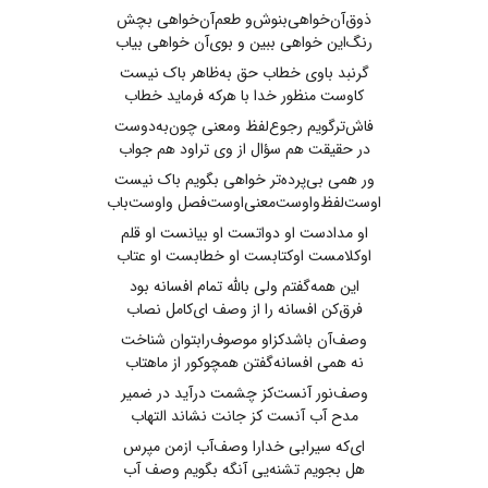
ذوق‌آ‌ن‌خواهی‌بنوش‌و طعم‌آن‌خواهی بچش
رنگ‌این خواهی ببین و بوی‌آن خواهی بیاب
گرنبد باوی خطاب حق به‌ظاهر باک نیست
کاوست منظور خدا با هرکه فرماید خطاب
فاش‌ترگویم رجوع‌لفظ ومعنی چون‌به‌دوست
در حقیقت هم سؤال از وی تراود هم جواب
ور همی بی‌پرده‌تر خواهی بگویم باک نیست
اوست‌لفظ‌واوست‌معنی‌اوست‌فصل واوست‌باب
او مدادست او دواتست او بیانست او قلم
اوکلامست اوکتابست او خطابست او عتاب
این همه‌گفتم ولی بالله تمام افسانه بود
فرق‌کن افسانه را از وصف ای‌کامل نصاب
وصف‌آن باشدکزاو موصوف‌رابتوان شناخت
نه همی افسانه‌گفتن همچوکور از ماهتاب
وصف‌نور آنست‌کز چشمت درآید در ضمیر
مدح آب آنست کز جانت نشاند التهاب
ای‌که سیرابی خدارا وصف‌آب ازمن مپرس
هل بجویم تشنه‌یی آنگه بگویم وصف آب