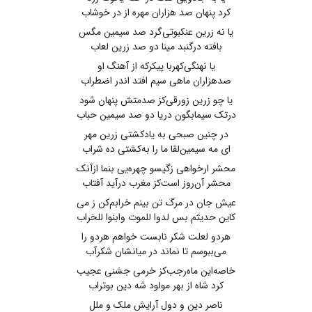
کرد پنهان صد هزاران مهره از در خوشاب
یا نه زرین عنکبوتی‌گرد صد سیمین مگس
بافته درگنبد مینا دو صد زرین لعاب
یا نهنگی‌کهربا پیکرکه از آهنگ او
صدهزاران ماهی سیم افتد اندر اضطراب
یا چو زرین زورقی‌کز صدمتش پنهان شود
درتک سیمابگون دریا دو صد سیمین حباب
در چنین صبحی به یادکشتی زرین مهر
ای مه سیمین‌لقا ما را به‌کشتی ده شراب
محشر ارخواهی زگیسو چهره‌یی بنما ازآنک
محشر آن‌روز است‌کز مغرب درآید آفتاب
عیش جان در مرگ تن بینم خرابم‌کن ز می
کاین حدیثم بس لدوا للموت وابنوا للخراب
هردو لعلت شکر نابست خواهم هردو را
می‌ببوسم تا نماند در میانشان شکرآب
خاصه‌این ماه‌رجب‌کز خرمی جشنی عجیب
کرد شاه از بهر مولود شه دین بوتراب
ناصر دین و دول آرایش ملک و ملل