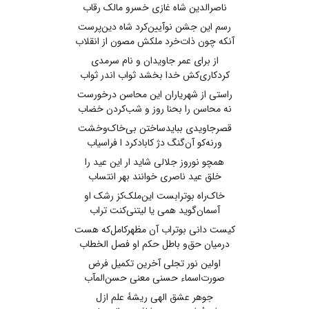
ناصرالدین شاه غازی خسرو مالک رقاب
رسم این جشن نوآیین‌کرد شاه دین‌پرست
آنکه چون ذات‌خرد ملکش مصون از انقلاب
از برای عمر جاویدان و نام سرمدی
کردکاری‌کش خدا بخشد ثواب اندر ثواب
راستی از شهریاران این محاسن درخورست
نه محاسن را بحنا روز و شب‌کردن خضاب
قصرجاویدی ببایدساختن بی‌خاک‌وخشت
ورنه‌کو آن‌گنگ دژ کابادکرد ا فراسیاب
همچو نوروز جلالی شاید ار این عید را
خلق عید ناصری خوانند بهر انتساب
خاک‌راه بوترابست این‌ملک‌کز رشک او
آسمان‌گوید همی یا لیتنی‌کنت تراب
کیست دانی بوتراب آن مظهرکامل‌که هست
درمیان حق‌و باطل حکم او فصل الخطاب
اولین نور تجلی آخرین تکمیل فرض
صورت‌اسماء حسنی معنی حسن‌المآب
جوهر عشق الهی ریشهٔ علم ازل