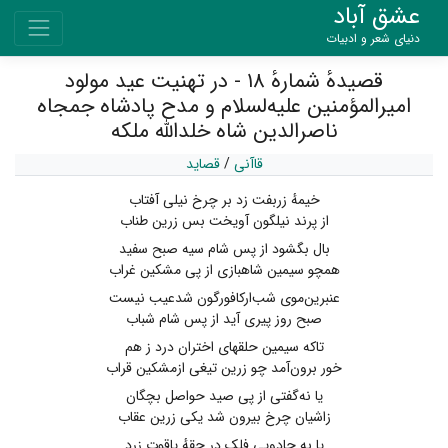
عشق آباد
دنیای شعر و ادبیات
قصیدهٔ شمارهٔ ۱۸ - در تهنیت عید مولود
امیرالمؤمنین علیه‌لسلام و مدح پادشاه جمجاه
ناصرالدین شاه خلدالله ملکه
قاآنی
/
قصاید
خیمهٔ زربفت زد بر چرخ نیلی آفتاب
از پرند نیلگون آویخت بس زرین طناب
بال بگشود از پس شام سیه صبح سفید
همچو سیمین شاهبازی از پی مشکین غراب
عنبرین‌موی شب‌ارکافورگون شدعیب نیست
صبح روز پیری آید از پس شام شباب
تاکه سیمین حلقهای اختران درد ز هم
خور برون‌آمد چو زرین تیغی ازمشکین قراب
یا نه‌گفتی از پی صید حواصل بچگان
زاشیان چرخ بیرون شد یکی زرین عقاب
یا به جادویی فلک در حقهٔ یاقوت زرد