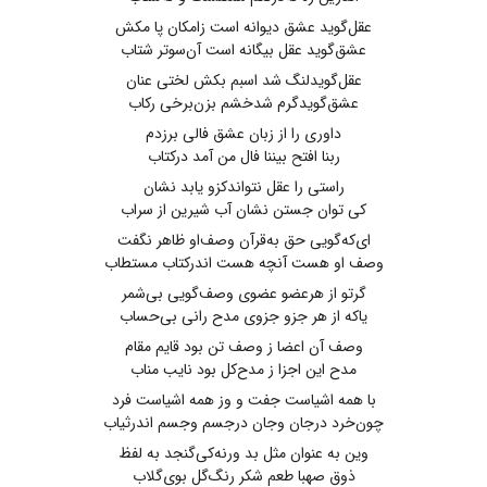
عقل‌گوید عشق دیوانه است زامکان پا مکش
عشق‌گوید عقل بیگانه است آن‌سوتر شتاب
عقل‌گویدلنگ شد اسبم بکش لختی عنان
عشق‌گویدگرم شدخشم بزن‌برخی رکاب
داوری را از زبان عشق فالی برزدم
ربنا افتح بیننا فال من آمد درکتاب‌
راستی را عقل نتواندکزو یابد نشان
کی توان جستن نشان آب شیرین از سراب
ای‌که‌گویی حق به‌قرآن وصف‌او ظاهر نگفت
وصف او هست آنچه هست اندرکتاب مستطاب
گرتو از هرعضو عضوی وصف‌گویی بی‌شمر
یاکه از هر جزو جزوی مدح رانی بی‌حساب
وصف آن اعضا ز وصف تن بود قایم مقام
مدح این اجزا ز مدح‌کل بود نایب مناب
با همه اشیاست جفت و وز همه اشیاست فرد
چون‌خرد درجان وجان درجسم وجسم اندرثیاب
وین به عنوان مثل بد ورنه‌کی‌گنجد به لفظ
ذوق صهبا طعم شکر رنگ‌گل بوی‌گلاب