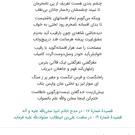
چشم بندی هست تعریف از پی نامحرمان
تا نبیند چشمشان رخسار جانان بی‌نقاب
وینکه من‌گویم تمام افسانهای عاشتیست
تا بدان افسانه نامحرم رود لختی به خواب
دیده‌باشی شاهدی چون بارقیب آید به‌بزم
عشق‌غیرت پیشه هرساعت فتد درپیچ‌وتاب
مصلحت را صد هزار افسانه‌گوید با رقیب
خوابش‌‌آید خودز وصل‌دوست‌گردد کامیاب
مغزگفتی نغزگفتی لیک قاآنی بترس
زابلهان‌کند فهم و جاهلان دیریاب
راه‌تنگست و فرس لنگست و معبر پر ز سنگ
ای سوار تیز رو لختی عنان واپس بتاب
بیش‌ازینت حدگفتن نیست‌ورگویی خطاست
ختم‌کن اینجا سخن والله علم بالصواب
قصیدهٔ شمارهٔ ۱۷ - در مدح خاتم انبیا صلی‌الله علیه و آله
قصیدهٔ شمارهٔ ۱۹ - در منقبت علی‌بن ابیطالب صلوات‌لله علیه فرماید