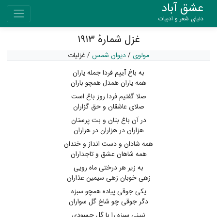
عشق آباد
دنیای شعر و ادبیات
غزل شمارهٔ ۱۹۱۳
مولوی
/
دیوان شمس
/
غزلیات
به باغ آییم فردا جمله یاران
همه یاران همدل همچو باران
صلا گفتیم فردا روز باغ است
صلای عاشقان و حق گزاران
در آن باغ بتان و بت پرستان
هزاران در هزاران در هزاران
همه شادان و دست انداز و خندان
همه شاهان عشق و تاجداران
به زیر هر درختی ماه رویی
زهی خوبان زهی سیمین عذاران
یکی جوقی پیاده همچو سبزه
دگر جوقی چو شاخ گل سواران
نبینی سبزه را با گل حسودی